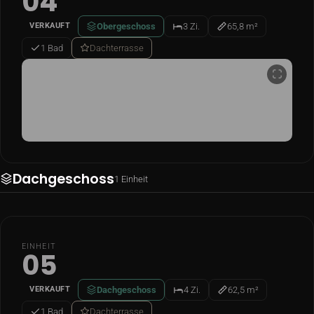
04
Obergeschoss
3 Zi.
65,8 m²
VERKAUFT
1 Bad
Dachterrasse
Grundriss
Dachgeschoss
1 Einheit
EINHEIT
05
Dachgeschoss
4 Zi.
62,5 m²
VERKAUFT
1 Bad
Dachterrasse