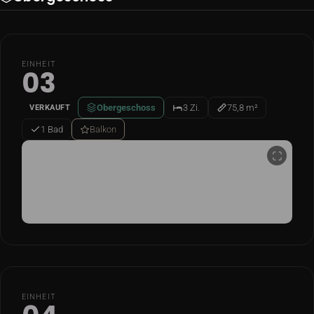
EINHEIT
03
Obergeschoss
3 Zi.
75,8 m²
VERKAUFT
1 Bad
Balkon
Grundriss
EINHEIT