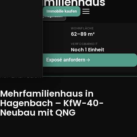
Mehrfamilienhaus
Immobilie kaufen
KfW 40 · QNG
Hagenbach
KAUFPREIS
WOHNFLÄCHE
ab 449.900 €
62–89 m²
ZIMMER
VERFÜGBARKEIT
3–4
Noch 1 Einheit
Exposé anfordern
AUF EINEN BLICK
Mehrfamilienhaus in
Hagenbach – KfW-40-
Neubau mit QNG