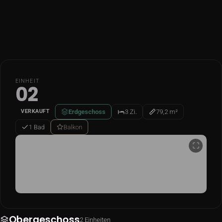
Grundriss
EINHEIT
02
Erdgeschoss
3 Zi.
79,2 m²
VERKAUFT
1 Bad
Balkon
Grundriss
Obergeschoss
2 Einheiten